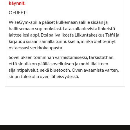
käynnit.
OHJEET:
WiseGym-apilla pääset kulkemaan salille sisään ja
hallitsemaan sopimuksiasi. Lataa allaolevista linkeistä
laitteellesi appi. Etsi salivalikosta Liikuntakeskus Taffii ja
kirjaudu sisään samalla tunnuksella, minkä olet tehnyt
ostaessasi verkkokaupasta.
Sovelluksen toiminnan varmistamiseksi, tarkistathan,
että sinulla on päällä sovelluksen ja mobiililaitteen
sijaintipalvelut, sekä bluetooth. Oven avaamista varten,
sinun tulee olla oven läheisyydessä.