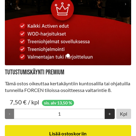
TUTUSTUMISKÄYNTI PREMIUM
Tämä ostos oikeuttaa kertakäyntiin kuntosalilla tai ohjatuilla
tunneilla FORCEN tiloissa osoitteessa valtarintie 8.
7,50 € / kpl
sis. alv 13,50 %
Kpl
-
+
Lisää ostoskoriin