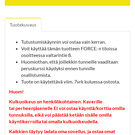
Tuotekuvaus
Tutustumiskäynnin voi ostaa vain kerran.
Voit käyttää tämän tuotteen FORCE: n tiloissa
osoitteessa valtarintie 8.
Huomiothan, että joillekkin tunneille vaaditaan
peruskurssi käydyksi ennen tunnille
osallistumista.
Tuote on käytettävä viim. 7vrk kuluessa ostosta.
Huom!
Kulkuoikeus on henkilökohtainen. Kaverille
tai perheenjäsenelle EI voi ostaa käyntiä/korttia omilla
tunnuksilla, eikä voi päästää ketään sisälle omilla
käyntikerroilla tai omalla kulkuoikeudella.
Kaikkien täytyy ladata oma sovellus, ja ostaa omat