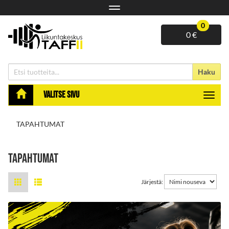
Navigaatio
0
0 €
Haku
Valitse sivu
Navigaa
TAPAHTUMAT
TAPAHTUMAT
Järjestä: