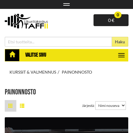
Navigaatio
0
0 €
Haku
Valitse sivu
Navigaa
KURSSIT & VALMENNUS
PAINONNOSTO
PAINONNOSTO
Järjestä: